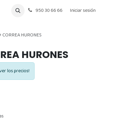
950 30 66 66
Iniciar sesión
+ CORREA HURONES
RREA HURONES
ver los precios!
as