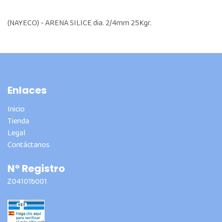
(NAYECO) - ARENA SILICE dia. 2/4mm 25Kgr.
Enlaces
Inicio
Tienda
Legal
Contáctanos
Nº Registro
Z04101b001