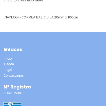
Envío: 2-3 días laborables
(NAYECO) - CORREA BASIC LILA 20mm x 100cm
Enlaces
Inicio
Tienda
Legal
Contáctanos
Nº Registro
Z04101b001