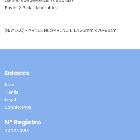
Garantía de devolución de 30 días
Envío: 2-3 días laborables
(NAYECO) - ARNES NEOPRENO LILA 25mm x 70-80cm
Enlaces
Inicio
Tienda
Legal
Contáctanos
Nº Registro
Z04101b001