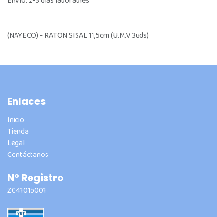
Envío: 2-3 días laborables
(NAYECO) - RATON SISAL 11,5cm (U.M.V 3uds)
Enlaces
Inicio
Tienda
Legal
Contáctanos
Nº Registro
Z04101b001