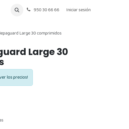
950 30 66 66
Iniciar sesión
epaguard Large 30 comprimidos
uard Large 30
s
ver los precios!
as