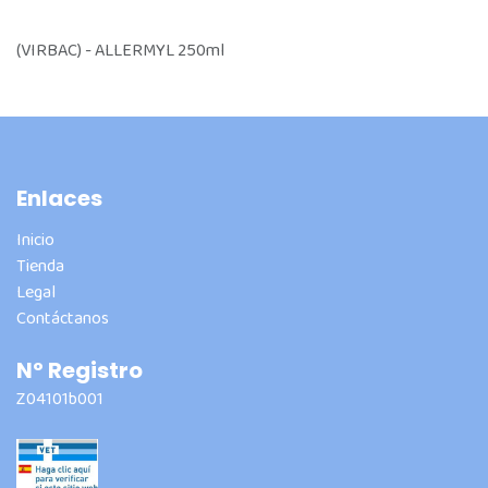
(VIRBAC) - ALLERMYL 250ml
Enlaces
Inicio
Tienda
Legal
Contáctanos
Nº Registro
Z04101b001