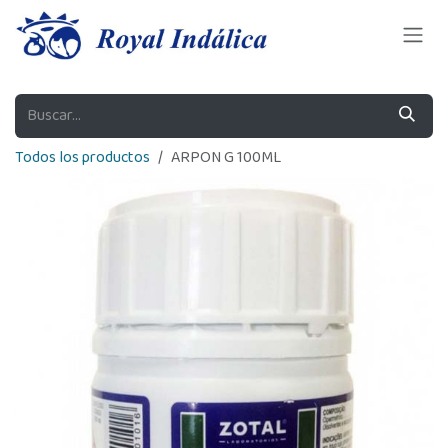
Ir al contenido
Todos los productos
ARPON G 100ML