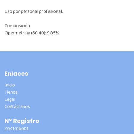
Uso por personal profesional.
Composición
Cipermetrina (60:40): 9,85%.
Enlaces
Inicio
Tienda
Legal
Contáctanos
Nº Registro
Z04101b001