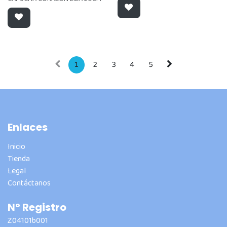
1
2
3
4
5
Enlaces
Inicio
Tienda
Legal
Contáctanos
Nº Registro
Z04101b001